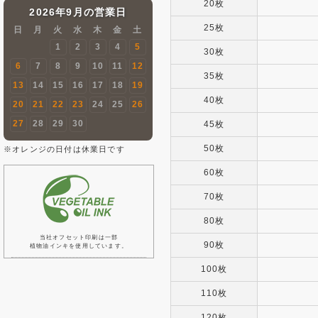
20枚
2026年9月の営業日
25枚
日
月
火
水
木
金
土
1
2
3
4
5
30枚
6
7
8
9
10
11
12
35枚
13
14
15
16
17
18
19
40枚
20
21
22
23
24
25
26
27
28
29
30
45枚
50枚
※オレンジの日付は休業日です
60枚
70枚
80枚
当社オフセット印刷は一部
90枚
植物油インキを使用しています。
100枚
110枚
120枚