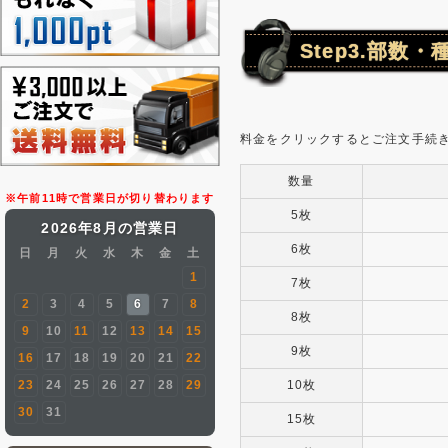
Step3.部数
料金をクリックするとご注文手続
数量
※午前11時で営業日が切り替わります
5枚
2026年8月の営業日
6枚
日
月
火
水
木
金
土
1
7枚
2
3
4
5
6
7
8
8枚
9
10
11
12
13
14
15
9枚
16
17
18
19
20
21
22
10枚
23
24
25
26
27
28
29
30
31
15枚