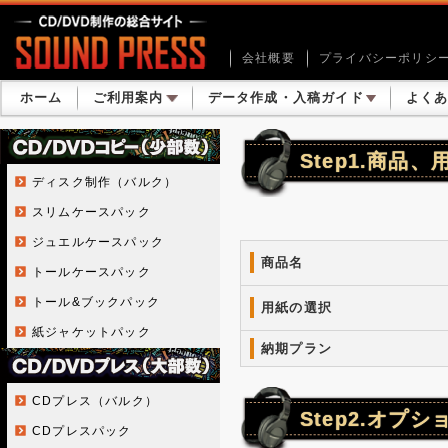
会社概要
プライバシーポリシ
ホーム
ご利用案内
データ作成・入稿ガイド
よく
Step1.商品
ディスク制作（バルク）
スリムケースパック
ジュエルケースパック
商品名
トールケースパック
トール&ブックパック
用紙の選択
紙ジャケットパック
納期プラン
CDプレス（バルク）
Step2.オプ
CDプレスパック