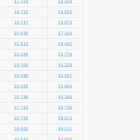
17,754
23,254
18,751
24,625
19,747
25,973
20,636
27,104
21,622
28,442
22,596
29,779
23,705
31,229
24,680
32,567
25,665
33,904
26,796
35,398
27,782
36,736
28,756
38,073
29,865
39,512
30,840
40,850