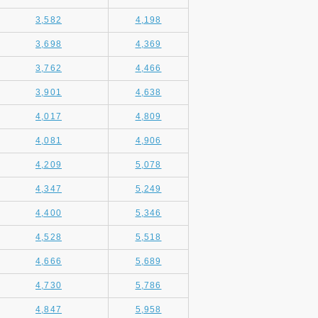
3,582
4,198
3,698
4,369
3,762
4,466
3,901
4,638
4,017
4,809
4,081
4,906
4,209
5,078
4,347
5,249
4,400
5,346
4,528
5,518
4,666
5,689
4,730
5,786
4,847
5,958