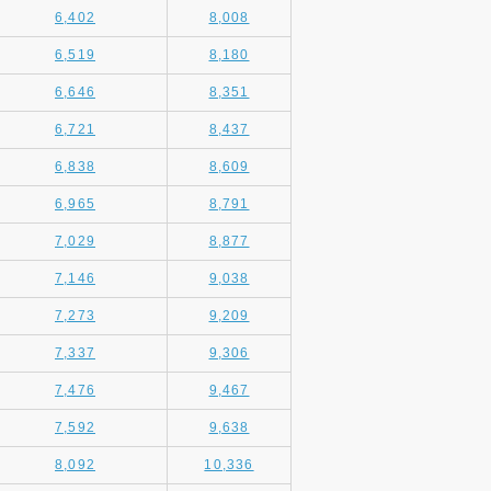
6,402
8,008
6,519
8,180
6,646
8,351
6,721
8,437
6,838
8,609
6,965
8,791
7,029
8,877
7,146
9,038
7,273
9,209
7,337
9,306
7,476
9,467
7,592
9,638
8,092
10,336