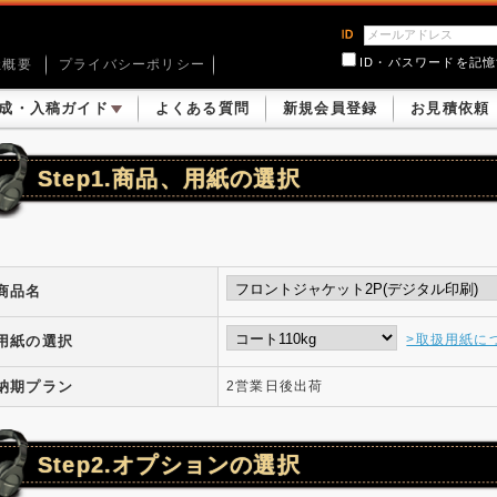
ID・パスワードを記
社概要
プライバシーポリシー
成・入稿ガイド
よくある質問
新規会員登録
お見積依頼
Step1.商品、用紙の選択
商品名
>取扱用紙に
用紙の選択
納期プラン
2営業日後出荷
Step2.オプションの選択