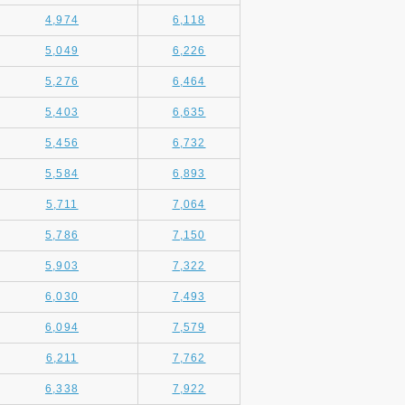
4,974
6,118
5,049
6,226
5,276
6,464
5,403
6,635
5,456
6,732
5,584
6,893
5,711
7,064
5,786
7,150
5,903
7,322
6,030
7,493
6,094
7,579
6,211
7,762
6,338
7,922