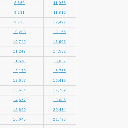
8,668
11,066
9,231
11,816
9,720
12,492
10,208
13,156
10,749
13,906
11,249
14,582
11,638
15,037
12,179
15,765
12,657
16,419
13,664
17,789
14,652
19,085
15,660
20,434
16,645
21,793