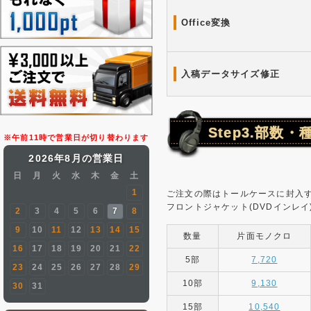
Office変換
入稿データサイズ修正
Step3.部数
※午前11時で営業日が切り替わります
2026年8月の営業日
日
月
火
水
木
金
土
1
ご注文の際はトールケースに封入
フロントジャケット(DVDインレ
2
3
4
5
6
7
8
9
10
11
12
13
14
15
数量
片面モノクロ
16
17
18
19
20
21
22
5部
7,720
23
24
25
26
27
28
29
10部
9,130
30
31
15部
10,540