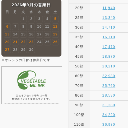
2026年9月の営業日
20部
11,940
日
月
火
水
木
金
土
25部
13,340
1
2
3
4
5
6
7
8
9
10
11
12
30部
14,710
13
14
15
16
17
18
19
35部
16,110
20
21
22
23
24
25
26
40部
17,470
27
28
29
30
45部
18,870
※オレンジの日付は休業日です
50部
20,210
60部
22,980
70部
25,760
80部
28,530
当社オフセット印刷は一部
植物油インキを使用しています。
90部
31,280
100部
34,220
110部
36,980