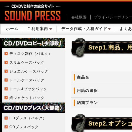
会社概要
プライバシーポリシ
ホーム
ご利用案内
データ作成・入稿ガイド
よく
Step1.商品
ディスク制作（バルク）
スリムケースパック
ジュエルケースパック
商品名
トールケースパック
トール&ブックパック
用紙の選択
紙ジャケットパック
納期プラン
CDプレス（バルク）
Step2.オプ
CDプレスパック