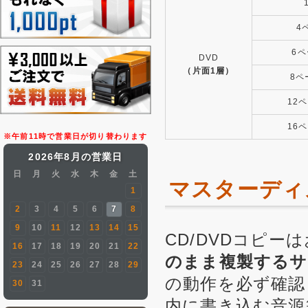
4
6
DVD
（片面1層）
8ペ
12
16
※午前11時で営業日が切り替わります
2026年8月の営業日
日
月
火
水
木
金
土
マスターディ
1
2
3
4
5
6
7
8
9
10
11
12
13
14
15
CD/DVDコピー
16
17
18
19
20
21
22
のまま複製するサ
23
24
25
26
27
28
29
の動作を必ず確認
30
31
内に書き込む音源