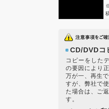
CD/DV
コピーをした
の要因により
万が一、再生
すが、弊社で
た場合は、ご
す。