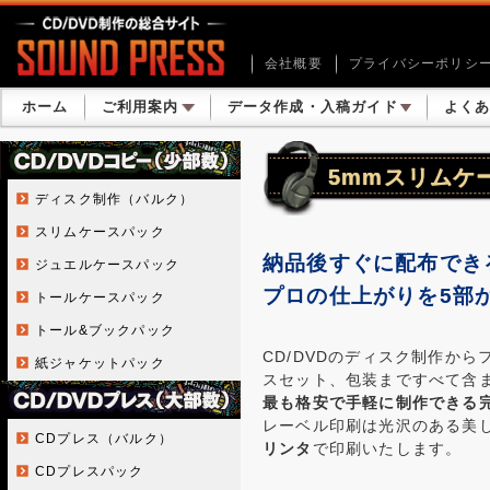
会社概要
プライバシーポリシ
ホーム
ご利用案内
データ作成・入稿ガイド
よく
5mmスリムケ
ディスク制作（バルク）
スリムケースパック
納品後すぐに配布でき
ジュエルケースパック
プロの仕上がりを5部
トールケースパック
トール&ブックパック
CD/DVDのディスク制作か
紙ジャケットパック
スセット、包装まですべて含
最も格安で手軽に制作できる
レーベル印刷は光沢のある美
CDプレス（バルク）
リンタ
で印刷いたします。
CDプレスパック