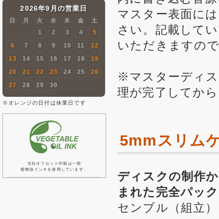
2026年9月の営業日
マスター表面には
日
月
火
水
木
金
土
さい。記載してい
1
2
3
4
5
いただきますの
6
7
8
9
10
11
12
13
14
15
16
17
18
19
20
21
22
23
24
25
26
※マスターディス
27
28
29
30
理が完了してから
※オレンジの日付は休業日です
5mmスリム
当社オフセット印刷は一部
植物油インキを使用しています。
ディスクの制作か
まれた完全パック
センブル（組立）