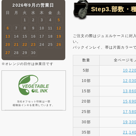
2026年9月の営業日
Step3.部数
日
月
火
水
木
金
土
1
2
3
4
5
6
7
8
9
10
11
12
ご注文の際はジュエルケースに封
13
14
15
16
17
18
19
い。
20
21
22
23
24
25
26
バックインレイ、帯は片面カラーで
27
28
29
30
数量
全ページモ
※オレンジの日付は休業日です
5部
10,22
10部
12,03
15部
13,86
20部
15,69
当社オフセット印刷は一部
植物油インキを使用しています。
25部
17,58
30部
19,30
35部
21,14