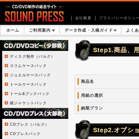
会社概要
プライバシーポリシ
ホーム
ご利用案内
データ作成・入稿ガイド
よく
Step1.商品
ディスク制作（バルク）
スリムケースパック
ジュエルケースパック
商品名
トールケースパック
トール&ブックパック
用紙の選択
紙ジャケットパック
納期プラン
CDプレス（バルク）
Step2.オプ
CDプレスパック