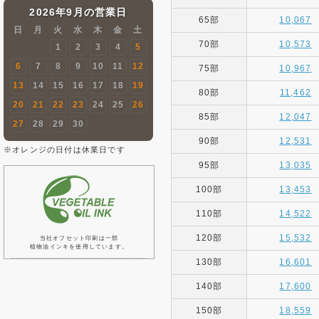
2026年9月の営業日
65部
10,067
日
月
火
水
木
金
土
70部
10,573
1
2
3
4
5
6
7
8
9
10
11
12
75部
10,967
13
14
15
16
17
18
19
80部
11,462
20
21
22
23
24
25
26
85部
12,047
27
28
29
30
90部
12,531
※オレンジの日付は休業日です
95部
13,035
100部
13,453
110部
14,522
120部
15,532
当社オフセット印刷は一部
植物油インキを使用しています。
130部
16,601
140部
17,600
150部
18,559