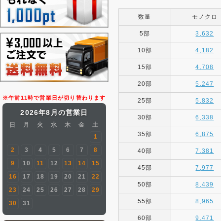
数量
モノクロ
5部
3,632
10部
4,182
15部
4,708
20部
5,247
※午前11時で営業日が切り替わります
25部
5,832
2026年8月の営業日
30部
6,338
日
月
火
水
木
金
土
35部
6,875
1
2
3
4
5
6
7
8
40部
7,381
9
10
11
12
13
14
15
45部
7,977
16
17
18
19
20
21
22
50部
8,439
23
24
25
26
27
28
29
55部
8,965
30
31
60部
9,471