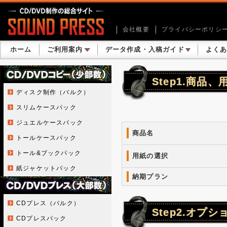
会社概要
プライバシーポリシ
ホーム
ご利用案内
データ作成・入稿ガイド
よく
Step1.商品
ディスク制作（バルク）
スリムケースパック
ジュエルケースパック
商品名
トールケースパック
トール&ブックパック
用紙の選択
紙ジャケットパック
納期プラン
CDプレス（バルク）
Step2.オプ
CDプレスパック