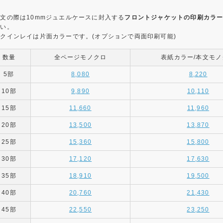
文の際は10mmジュエルケースに封入する
フロントジャケットの印刷カラ
さい。
クインレイは片面カラーです。(オプションで両面印刷可能)
数量
全ページモノクロ
表紙カラー/本文モノ
5部
8,080
8,220
10部
9,890
10,110
15部
11,660
11,960
20部
13,500
13,870
25部
15,360
15,800
30部
17,120
17,630
35部
18,910
19,500
40部
20,760
21,430
45部
22,550
23,250