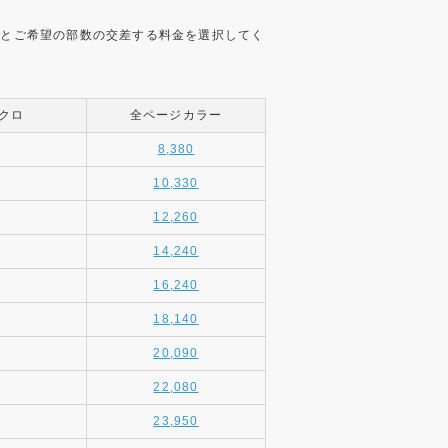
ー
とご希望の部数の交差する料金を選択してく
クロ
全ページカラー
8,380
10,330
12,260
14,240
16,240
18,140
20,090
22,080
23,950