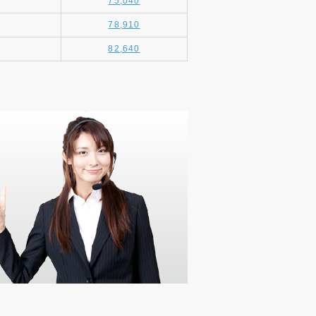
75,040
78,910
82,640