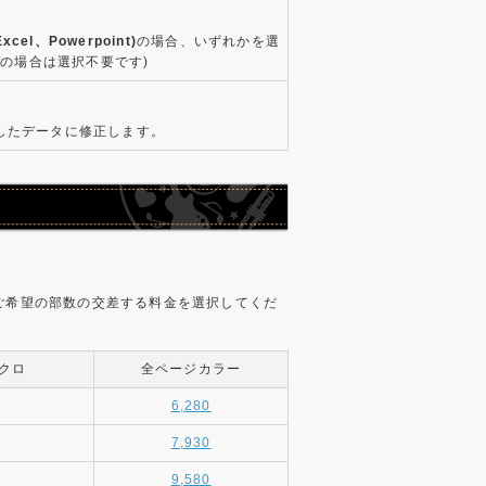
xcel、Powerpoint)
の場合、いずれかを選
タの場合は選択不要です)
したデータに修正します。
ご希望の部数の交差する料金を選択してくだ
クロ
全ページカラー
6,280
7,930
9,580