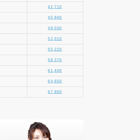
42,710
45,940
49,030
52,010
55,220
58,370
61,440
64,650
67,800