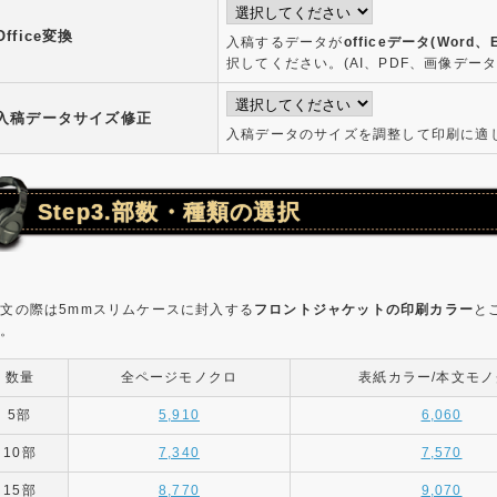
Office変換
入稿するデータが
officeデータ(Word、E
択してください。(AI、PDF、画像デー
入稿データサイズ修正
入稿データのサイズを調整して印刷に適
Step3.部数・種類の選択
文の際は5mmスリムケースに封入する
フロントジャケットの印刷カラー
と
い。
数量
全ページモノクロ
表紙カラー/本文モノ
5部
5,910
6,060
10部
7,340
7,570
15部
8,770
9,070