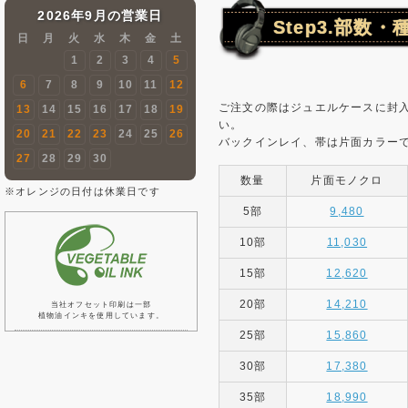
2026年9月の営業日
Step3.部数
日
月
火
水
木
金
土
1
2
3
4
5
6
7
8
9
10
11
12
ご注文の際はジュエルケースに封
13
14
15
16
17
18
19
い。
20
21
22
23
24
25
26
バックインレイ、帯は片面カラーで
27
28
29
30
数量
片面モノクロ
※オレンジの日付は休業日です
5部
9,480
10部
11,030
15部
12,620
20部
14,210
当社オフセット印刷は一部
植物油インキを使用しています。
25部
15,860
30部
17,380
35部
18,990