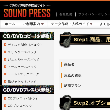
会社概要
プライバシーポリシ
ホーム
ご利用案内
データ作成・入稿ガイド
よく
Step1.商品
ディスク制作（バルク）
スリムケースパック
ジュエルケースパック
商品名
トールケースパック
トール&ブックパック
用紙の選択
紙ジャケットパック
納期プラン
CDプレス（バルク）
Step2.オプ
CDプレスパック