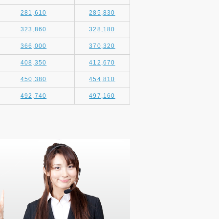
281,610
285,830
323,860
328,180
366,000
370,320
408,350
412,670
450,380
454,810
492,740
497,160