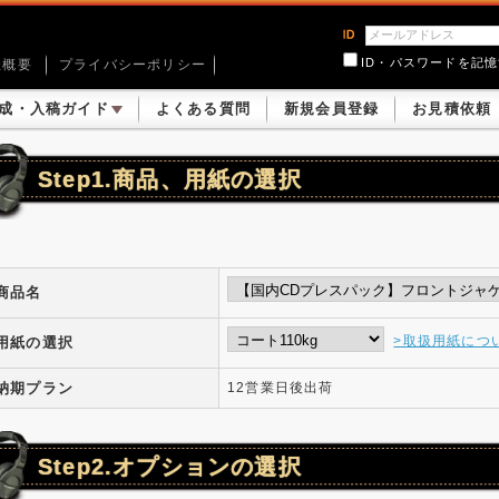
ID・パスワードを記
社概要
プライバシーポリシー
成・入稿ガイド
よくある質問
新規会員登録
お見積依頼
Step1.商品、用紙の選択
商品名
>取扱用紙につ
用紙の選択
納期プラン
12営業日後出荷
Step2.オプションの選択