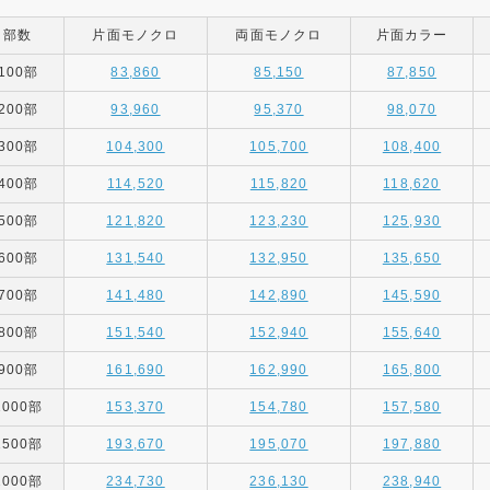
部数
片面モノクロ
両面モノクロ
片面カラー
100部
83,860
85,150
87,850
200部
93,960
95,370
98,070
300部
104,300
105,700
108,400
400部
114,520
115,820
118,620
500部
121,820
123,230
125,930
600部
131,540
132,950
135,650
700部
141,480
142,890
145,590
800部
151,540
152,940
155,640
900部
161,690
162,990
165,800
1000部
153,370
154,780
157,580
1500部
193,670
195,070
197,880
2000部
234,730
236,130
238,940