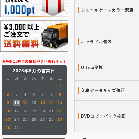
ジュエルケースカラー変更
キャラメル包装
※午前11時で営業日が切り替わります
Office変換
2026年8月の営業日
日
月
火
水
木
金
土
1
入稿データサイズ修正
2
3
4
5
6
7
8
9
10
11
12
13
14
15
16
17
18
19
20
21
22
DVDコピーパック校正
23
24
25
26
27
28
29
30
31