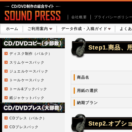
会社概要
プライバシーポリシ
ホーム
ご利用案内
データ作成・入稿ガイド
よく
Step1.商品
ディスク制作（バルク）
スリムケースパック
ジュエルケースパック
商品名
トールケースパック
トール&ブックパック
用紙の選択
紙ジャケットパック
納期プラン
CDプレス（バルク）
Step2.オプ
CDプレスパック