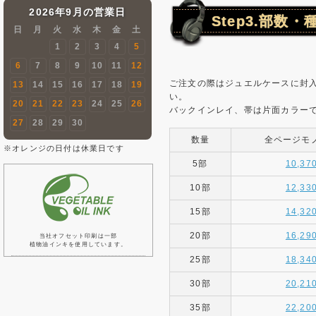
2026年9月の営業日
Step3.部数
日
月
火
水
木
金
土
1
2
3
4
5
6
7
8
9
10
11
12
ご注文の際はジュエルケースに封
13
14
15
16
17
18
19
い。
20
21
22
23
24
25
26
バックインレイ、帯は片面カラーで
27
28
29
30
数量
全ページモ
※オレンジの日付は休業日です
5部
10,37
10部
12,33
15部
14,32
20部
16,29
当社オフセット印刷は一部
植物油インキを使用しています。
25部
18,34
30部
20,21
35部
22,20