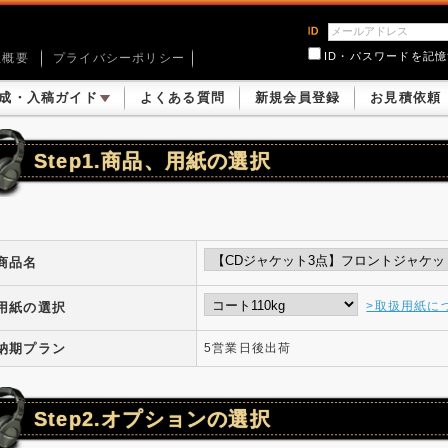
ID・パスワードを記
社概要
プライバシーポリシー
成・入稿ガイド
よくある質問
新規会員登録
お見積依頼
Step1.商品、用紙の選択
商品名
>取扱用紙に
用紙の選択
納期プラン
5営業日後出荷
Step2.オプションの選択