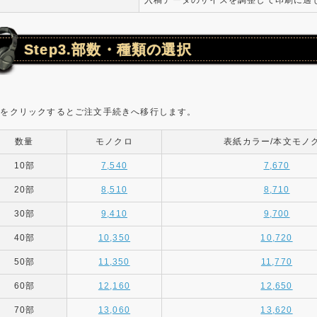
入稿データのサイズを調整して印刷に適
Step3.部数・種類の選択
金をクリックするとご注文手続きへ移行します。
数量
モノクロ
表紙カラー/本文モノ
10部
7,540
7,670
20部
8,510
8,710
30部
9,410
9,700
40部
10,350
10,720
50部
11,350
11,770
60部
12,160
12,650
70部
13,060
13,620