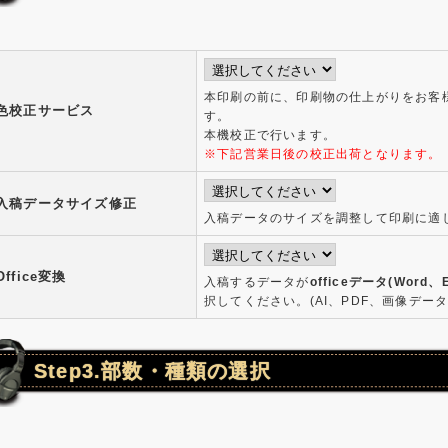
本印刷の前に、印刷物の仕上がりをお客
色校正サービス
す。
本機校正で行います。
※下記営業日後の校正出荷となります。
入稿データサイズ修正
入稿データのサイズを調整して印刷に適
Office変換
入稿するデータが
officeデータ(Word、E
択してください。(AI、PDF、画像デー
Step3.部数・種類の選択