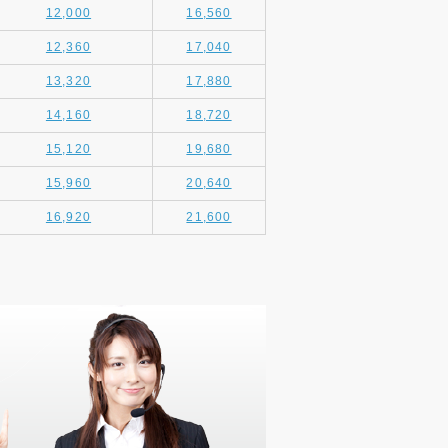
12,000
16,560
12,360
17,040
13,320
17,880
14,160
18,720
15,120
19,680
15,960
20,640
16,920
21,600