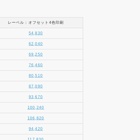
レーベル：オフセット4色印刷
54,830
62,040
69,250
76,460
80,510
87,090
93,670
100,240
106,820
94,420
117,830