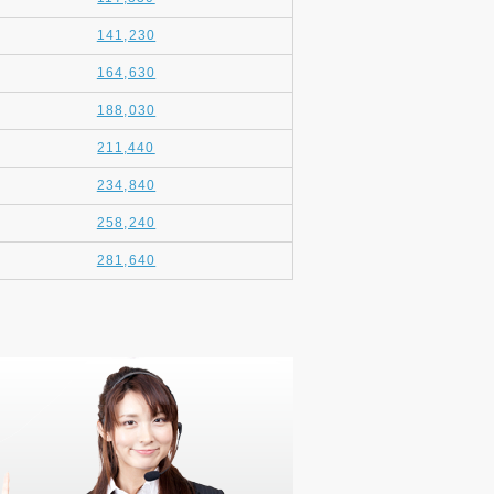
141,230
164,630
188,030
211,440
234,840
258,240
281,640