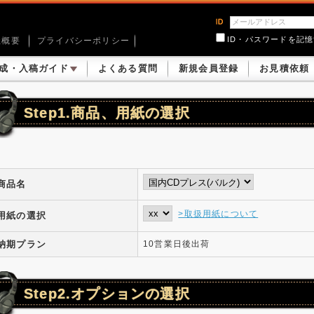
ID・パスワードを記
社概要
プライバシーポリシー
成・入稿ガイド
よくある質問
新規会員登録
お見積依頼
Step1.商品、用紙の選択
商品名
>取扱用紙について
用紙の選択
納期プラン
10営業日後出荷
Step2.オプションの選択