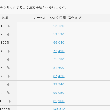
金をクリックするとご注文手続きへ移行します。
数量
レーベル：シルク印刷（2色まで）
100部
53,130
200部
59,590
300部
66,040
400部
72,490
500部
75,780
600部
81,600
700部
87,420
800部
93,240
900部
99,050
1000部
85,900
1500部
105,510