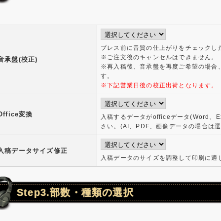
プレス前に音質の仕上がりをチェックし
※ご注文後のキャンセルはできません。
音承盤(校正)
※再入稿後、音承盤を再度ご希望の場合、3
す。
※下記営業日後の校正出荷となります。
Office変換
入稿するデータがofficeデータ(Word、E
さい。(AI、PDF、画像データの場合は
入稿データサイズ修正
入稿データのサイズを調整して印刷に適
Step3.部数・種類の選択